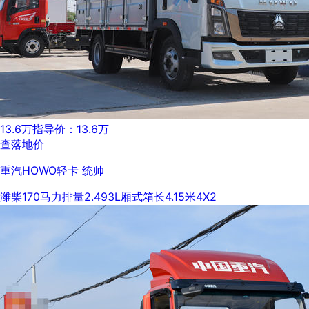
13.6万
指导价：13.6万
查落地价
重汽HOWO轻卡 统帅
潍柴
170马力
排量2.493L
厢式
箱长4.15米
4X2