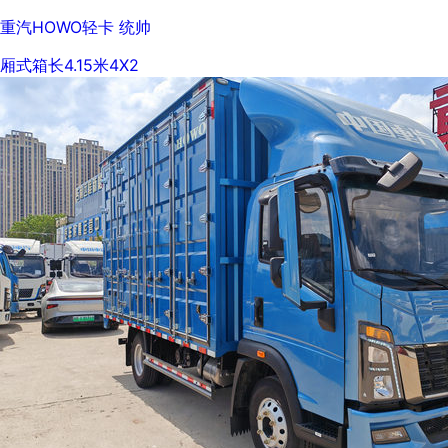
重汽HOWO轻卡 统帅
厢式
箱长4.15米
4X2