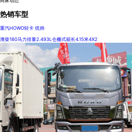
商家动态
热销车型
重汽HOWO轻卡 统帅
潍柴
180马力
排量2.493L
仓栅式
箱长4.15米
4X2