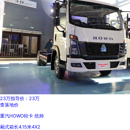
23万
指导价：23万
查落地价
重汽HOWO轻卡 统帅
厢式
箱长4.15米
4X2