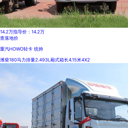
14.2万
指导价：14.2万
查落地价
重汽HOWO轻卡 统帅
潍柴
180马力
排量2.493L
厢式
箱长4.15米
4X2