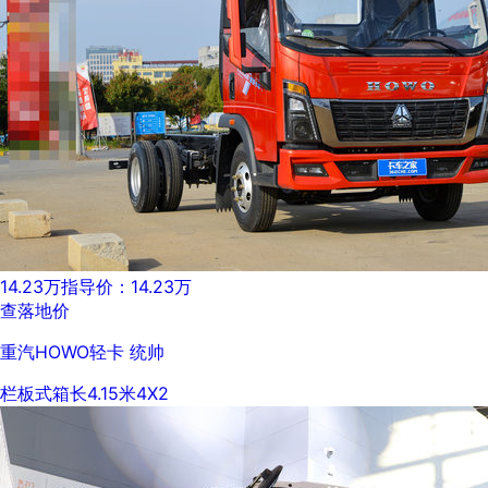
14.23万
指导价：14.23万
查落地价
重汽HOWO轻卡 统帅
栏板式
箱长4.15米
4X2