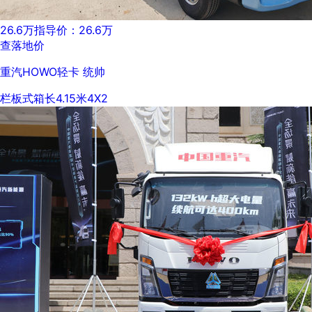
26.6万
指导价：26.6万
查落地价
重汽HOWO轻卡 统帅
栏板式
箱长4.15米
4X2