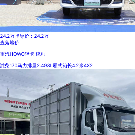
24.2万
指导价：24.2万
查落地价
重汽HOWO轻卡 统帅
潍柴
170马力
排量2.493L
厢式
箱长4.2米
4X2