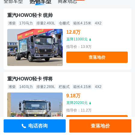
热销车型
全部车型
商家动态
重汽HOWO轻卡 统帅
潍柴
170马力
排量2.493L
仓栅式
箱长4.15米
4X2
12.8万
直降11000元
指导价：13.9万
查落地价
重汽HOWO轻卡 悍将
潍柴
140马力
排量2.289L
栏板式
箱长4.15米
4X2
9.18万
直降20200元
指导价：11.2万
查落地价
电话咨询
查落地价